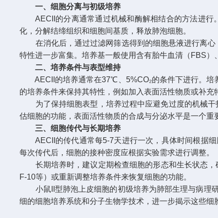
一、细胞分离与初级培养
AECII的分离通常通过机械和酶解相结合的方法进行
化，分解结缔组织和细胞间基质，释放肺泡细胞。
在消化后，通过过滤网筛选得到的细胞悬液进行离心，去
特性进一步富集。培养基一般使用含有胎牛血清（FBS）
二、培养条件与表型维持
AECII的培养通常在37℃、5%CO₂的条件下进行。
的培养条件来保持其特性，例如加入表面活性物质或补充
为了保持细胞表型，培养过程中应避免过度的机械干扰
估细胞的功能，表面活性物质的合成与分泌水平是一个重
三、细胞传代与长期培养
AECII的传代通常每5-7天进行一次，具体时间根
每次传代后，细胞的接种密度应根据实验需求进行调整。
长期培养时，建议定期检查细胞的形态和生长状态，确保其
F-10等）或重新调整培养条件来恢复细胞的功能。
小鼠II型肺泡上皮细胞的初级培养为肺部生理与病理研
细的细胞培养系统和分子生物学技术，进一步揭示这些细