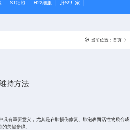
胞
ST细胞
H22细胞
肝S9厂家
小鼠胎盘滋养层细
当前位置：
首页
与维持方法
究中具有重要意义，尤其是在肺损伤修复、肺泡表面活性物质合
持的关键步骤。