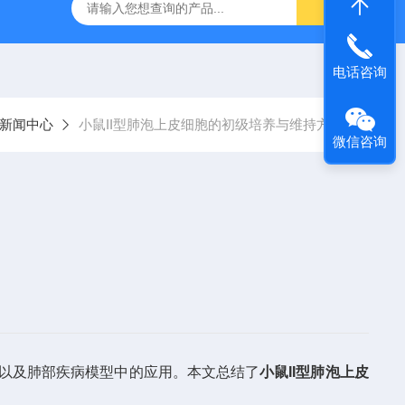
胞
RBL-2H3细胞
小鼠外周血单个核细胞
小鼠脊髓星形
电话咨询
新闻中心
小鼠II型肺泡上皮细胞的初级培养与维持方法
微信咨询
成以及肺部疾病模型中的应用。本文总结了
小鼠II型肺泡上皮