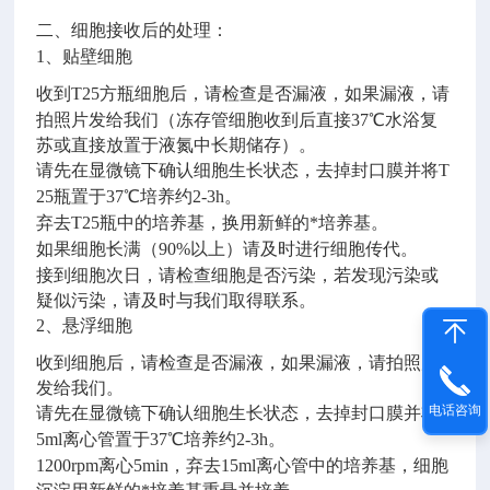
二、细胞接收后的处理：
1
、贴壁细胞
收到
T25
方瓶细胞后，请检查是否漏液，如果漏液，请
拍照片发给我们（冻存管细胞收到后直接
37
℃水浴复
苏或直接放置于液氮中长期储存）。
请先在显微镜下确认细胞生长状态，去掉封口膜并将
T
25
瓶置于
37
℃培养约
2-3h
。
弃去
T25
瓶中的培养基，换用新鲜的*培养基。
如果细胞长满（
90%
以上）请及时进行细胞传代。
接到细胞次日，请检查细胞是否污染，若发现污染或
疑似污染，请及时与我们取得联系。
2
、悬浮细胞
收到细胞后，请检查是否漏液，如果漏液，请拍照片
发给我们。
电话咨询
请先在显微镜下确认细胞生长状态，去掉封口膜并将
1
5ml
离心管置于
37
℃培养约
2-3h
。
1200rpm
离心
5min
，弃去
15ml
离心管中的培养基，细胞