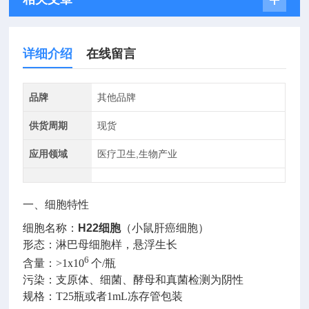
详细介绍
在线留言
品牌
其他品牌
供货周期
现货
应用领域
医疗卫生,生物产业
一、细胞特性
细胞名称：
H22
细胞
（小鼠肝癌细胞）
形态：淋巴母细胞样，悬浮生长
6
含量：
>1x10
个
/
瓶
污染：支原体、细菌、酵母和真菌检测为阴性
规格：
T25
瓶或者
1mL
冻存管包装