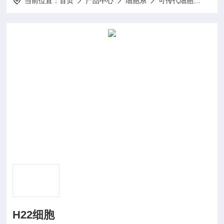
当前位置：
首页
产品中心
细胞系
可传代细胞
H22
H22细胞