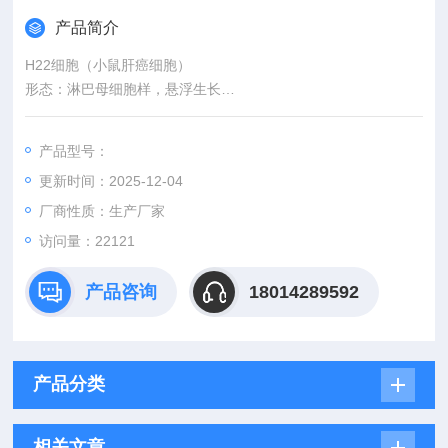
产品简介
H22细胞（小鼠肝癌细胞）
形态：淋巴母细胞样，悬浮生长
含量：>1x106 个/瓶
污染：支原体、细菌、酵母和真菌检测为阴性
产品型号：
规格：T25瓶或者1mL冻存管包装
更新时间：2025-12-04
厂商性质：生产厂家
访问量：22121
产品咨询
18014289592
产品分类
相关文章