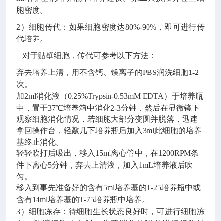
胞密度。
2）细胞传代：
如果细胞密度达
80%-90%
，即可进行传
代培养。
对于贴壁细胞，传代可参考以下方法：
弃去培养上清，用不含钙、镁离子的
PBS
润洗细胞
1-2
次。
加
2ml
消化液（
0.25%Trypsin-0.53mM EDTA
）于培养瓶
中，置于
37
℃培养箱中消化
2-3
分钟，然后在显微镜下
观察细胞消化情况，若细胞大部分变圆并脱落，迅速
拿回操作台，轻敲几下培养瓶后加入
3ml
此细胞的培养
基终止消化。
轻轻吹打后吸出，移入
15ml
离心管中，在
1200RPM
条
件下离心
5
分钟，弃去上清液，加入
1mL
培养液后吹
匀。
移入到事先准备好的含有
5ml
培养基的
T-25
培养瓶中或
含有
14ml
培养基的
T-75
培养瓶中培养。
3
）细胞冻存：待细胞生长状态良好时，可进行细胞冻