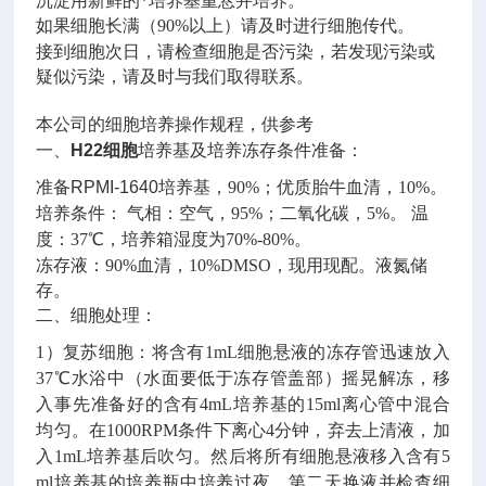
沉淀用新鲜的*培养基重悬并培养。
如果细胞长满（
90%
以上）请及时进行细胞传代。
接到细胞次日，请检查细胞是否污染，若发现污染或
疑似污染，请及时与我们取得联系。
本公司的细胞培养操作规程，供参考
一、
H22
细胞
培养基及培养冻存条件准备：
准备
RPMI-1640
培养基，
90%
；优质胎牛血清，
10%
。
培养条件：
气相：空气，
95%
；二氧化碳，
5%
。
温
度：
37
℃，培养箱湿度为
70%-80%
。
冻存液：
90%
血清，
10%DMSO
，现用现配。液氮储
存。
二、细胞处理：
1）复苏细胞：
将含有
1mL
细胞悬液的冻存管迅速放入
37
℃水浴中（水面要低于冻存管盖部）摇晃解冻，移
入事先准备好的含有
4mL
培养基的
15ml
离心管中混合
均匀。在
1000RPM
条件下离心
4
分钟，弃去上清液，加
入
1mL
培养基后吹匀。然后将所有细胞悬液移入含有
5
ml
培养基的培养瓶中培养过夜。第二天换液并检查细