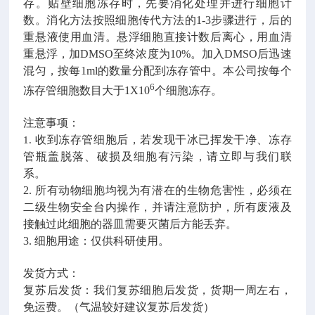
存。贴壁细胞冻存时，先要消化处理并进行细胞计
数。消化方法按照细胞传代方法的
1-3
步骤进行，后的
重悬液使用血清。悬浮细胞直接计数后离心，用血清
重悬浮，加
DMSO
至终浓度为
10%
。加入
DMSO
后迅速
混匀，按每
1ml
的数量分配到冻存管中。本公司按每个
6
冻存管细胞数目大于
1X10
个细胞冻存。
注意事项：
收到冻存管细胞后，若发现干冰已挥发干净、冻存
1.
管瓶盖脱落、破损及细胞有污染，请立即与我们联
系。
2.
所有动物细胞均视为有潜在的生物危害性，必须在
二级生物安全台内操作，并请注意防护，所有废液及
接触过此细胞的器皿需要灭菌后方能丢弃。
3.
细胞用途：仅供科研使用。
发货方式：
复苏后发货：我们复苏细胞后发货，货期一周左右，
免运费。（气温较好建议复苏后发货）