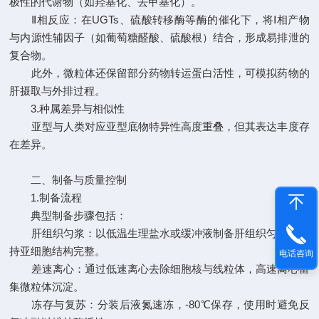
极性的代谢物（如羟基化、去甲基化）。
Ⅱ相反应：在UGTs、硫酸转移酶等酶的催化下，将Ⅰ相产物
与内源性辅因子（如葡萄糖醛酸、硫酸根）结合，形成易排泄的
复合物。
此外，微粒体还保留部分药物转运蛋白活性，可模拟药物的
肝摄取与外排过程。
3.种属差异与相似性
亚型与人类对应亚型底物特异性高度重叠，但其表达丰度存
在差异。
二、制备与质量控制
1.制备流程
典型制备步骤包括：
肝组织匀浆：以低温生理盐水或缓冲液制备肝组织匀浆，保
持亚细胞结构完整。
电话咨询
差速离心：通过低速离心去除细胞核与线粒体，高速离心富
集微粒体沉淀。
冻存与复苏：分装后液氮速冻，-80℃保存，使用时避免反