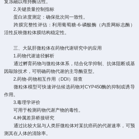
复冻融以维持酶活性。
2.关键质量控制指标
蛋白浓度测定：确保批次间一致性。
跨膜完整性评估：利用葡萄糖-6-磷酸酶（内质网标志酶）
活性反映微粒体膜结构稳定性。
三、大鼠肝微粒体在药物代谢研究中的应用
1.药物代谢途径解析
通过孵育药物与微粒体体系，结合化学抑制、抗体阻断或基
因敲除技术，可明确药物代谢的主导酶亚型。
2.药物-药物相互作用（DDI）筛查
微粒体模型可快速评估候选药物对CYP450酶的抑制或诱导
作用。
3.毒理学评价
可用于检测药物代谢产物的毒性。
4.种属差异桥接研究
通过比较大鼠与人类肝微粒体对某抗癌药的代谢速率，可预
测其在人体的清除率。