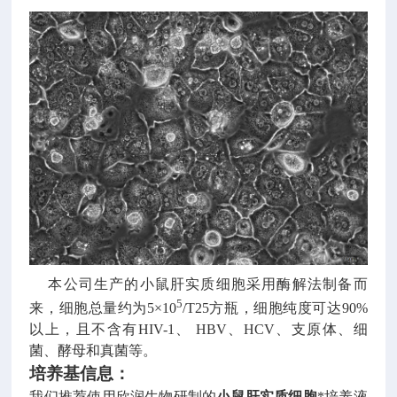
本公司生产的小鼠肝实质细胞采用酶解法制备而
5
来，细胞总量约为
5
×
10
/T25
方瓶，细胞纯度可达
90%
以上，且不含有
HIV-1
、
HBV
、
HCV
、支原体、细
菌、酵母和真菌等。
培养基信息：
我们推荐使用欣润生物研制的
小鼠肝实质细胞
*培养液