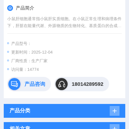
产品简介
小鼠肝细胞通常指小鼠肝实质细胞。在小鼠正常生理和病理条件
下，肝脏在能量代谢、外源物质的生物转化、基质蛋白的合成、
解毒等方面发挥着极其重要的作用。肝实质细胞是指具有肝功能
的基本组成单位，大约占肝脏体积及数量的80%左右，肝实质细
产品型号：
胞具有多方面的功能，例如：蛋白质的合成和储存、分泌胆汁和
更新时间：2025-12-04
解毒物质等。肝实质细胞体外常常被用作研究肝脏功能、能量代
谢和肝脏疾病的良好模型。
厂商性质：生产厂家
访问量：14774
产品咨询
18014289592
产品分类
相关文章