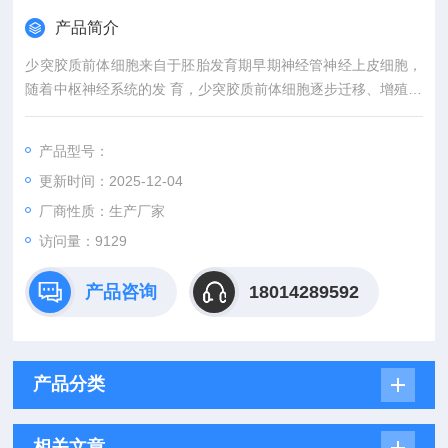
产品简介
少突胶质前体细胞来自于胚胎发育期早期神经管神经上皮细胞，
随着中枢神经系统的发 育，少突胶质前体细胞逐步迁移、增殖并
分化为具有形成中枢神经系统轴突髓鞘、保护 和营养轴突等功能
的成熟少突胶质细胞；少突胶质细胞遍布于中枢神经系统的灰质
产品型号：
和 白质，尤以白质为多。少突胶质细胞损伤可导致脑白质软化
更新时间：2025-12-04
症、Alzheim er病和多发性硬化症等多种疾病。
厂商性质：生产厂家
访问量：9129
产品咨询
18014289592
产品分类
相关文章