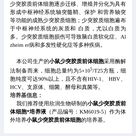
少突胶质前体细胞逐步迁移、增殖并分化为具有
形成中枢神经系统轴突髓鞘、保护 和营养轴突
等功能的成熟少突胶质细胞；少突胶质细胞遍布
于中枢神经系统的灰质和 白质，尤以白质为
多。少突胶质细胞损伤可导致脑白质软化症、Al
zheim er病和多发性硬化症等多种疾病。
本公司生产的
小鼠少突胶质前体细胞
采用酶解
5
法制备而来，细胞总量约为5×10
/T25方瓶，细
胞纯度可达90%以上，且不含有HIV-1、 HBV、
HCV、支原体、细菌、酵母和真菌等。
培养基信息：
我们推荐使用欣润生物研制的
小鼠少突胶质前
体细胞*培养液
（产品编号：KM6019-5）作为体
外培养
小鼠少突胶质前体细胞
的培养基。