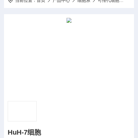
当前位置：
首页
产品中心
细胞系
可传代细胞
HuH
HuH-7细胞