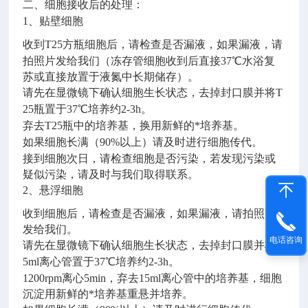
二、细胞接收后的处理：
1
、贴壁细胞
收到
T25
方瓶细胞后，请检查是否漏液，如果漏液，请
拍照片发给我们（冻存管细胞收到后直接
37
℃水浴复
苏或直接放置于液氮中长期储存）。
请先在显微镜下确认细胞生长状态，去掉封口膜并将
T
25
瓶置于
37
℃培养约
2-3h
。
弃去
T25
瓶中的培养基，换用新鲜的*培养基。
如果细胞长满（
90%
以上）请及时进行细胞传代。
接到细胞次日，请检查细胞是否污染，若发现污染或
疑似污染，请及时与我们取得联系。
2
、悬浮细胞
收到细胞后，请检查是否漏液，如果漏液，请拍照片
发给我们。
电话咨询
请先在显微镜下确认细胞生长状态，去掉封口膜并将
1
5ml
离心管置于
37
℃培养约
2-3h
。
1200rpm
离心
5min
，弃去
15ml
离心管中的培养基，细胞
沉淀用新鲜的*培养基重悬并培养。