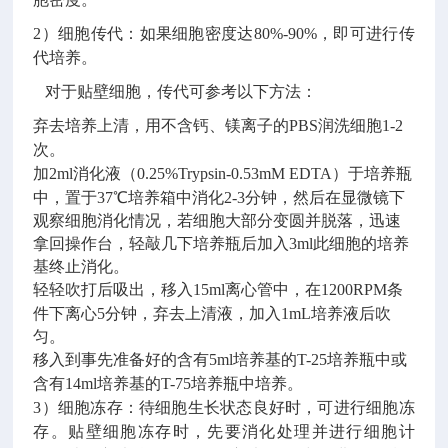
2）细胞传代：
如果细胞密度达
80%-90%
，即可进行传
代培养。
对于贴壁细胞，传代可参考以下方法：
弃去培养上清，用不含钙、镁离子的
PBS
润洗细胞
1-2
次。
加
2ml
消化液（
0.25%Trypsin-0.53mM EDTA
）于培养瓶
中，置于
37
℃培养箱中消化
2-3
分钟，然后在显微镜下
观察细胞消化情况，若细胞大部分变圆并脱落，迅速
拿回操作台，轻敲几下培养瓶后加入
3ml
此细胞的培养
基终止消化。
轻轻吹打后吸出，移入
15ml
离心管中，在
1200RPM
条
件下离心
5
分钟，弃去上清液，加入
1mL
培养液后吹
匀。
移入到事先准备好的含有
5ml
培养基的
T-25
培养瓶中或
含有
14ml
培养基的
T-75
培养瓶中培养。
3
）细胞冻存：待细胞生长状态良好时，可进行细胞冻
存。贴壁细胞冻存时，先要消化处理并进行细胞计