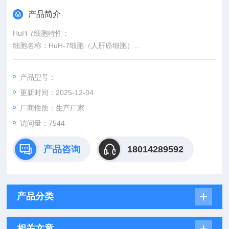
产品简介
HuH-7细胞特性：
细胞名称：HuH-7细胞（人肝癌细胞）
形态：上皮型，贴壁生长
含量：>1x106 个/瓶
产品型号：
污染：支原体、细菌、酵母和真菌检测为阴性
更新时间：2025-12-04
规格：T25瓶或者1mL冻存管包装
厂商性质：生产厂家
访问量：7544
产品咨询
18014289592
产品分类
相关文章