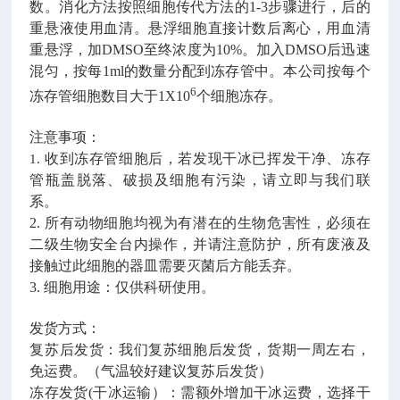
数。消化方法按照细胞传代方法的
1-3
步骤进行，后的
重悬液使用血清。悬浮细胞直接计数后离心，用血清
重悬浮，加
DMSO
至终浓度为
10%
。加入
DMSO
后迅速
混匀，按每
1ml
的数量分配到冻存管中。本公司按每个
6
冻存管细胞数目大于
1X10
个细胞冻存。
注意事项：
收到冻存管细胞后，若发现干冰已挥发干净、冻存
1.
管瓶盖脱落、破损及细胞有污染，请立即与我们联
系。
2.
所有动物细胞均视为有潜在的生物危害性，必须在
二级生物安全台内操作，并请注意防护，所有废液及
接触过此细胞的器皿需要灭菌后方能丢弃。
3.
细胞用途：仅供科研使用。
发货方式：
复苏后发货：我们复苏细胞后发货，货期一周左右，
免运费。（气温较好建议复苏后发货）
冻存发货
(
干冰运输）：需额外增加干冰运费，选择干