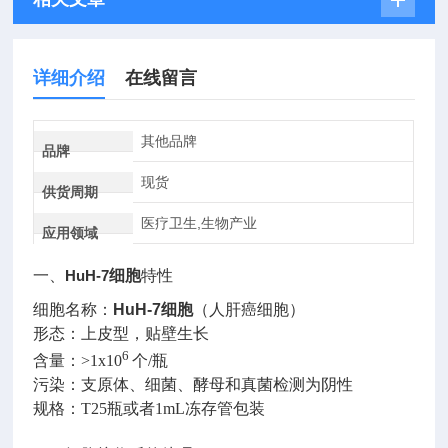
详细介绍
在线留言
其他品牌
品牌
现货
供货周期
医疗卫生,生物产业
应用领域
一、
HuH-7
细胞
特性
细胞名称：
HuH-7
细胞
（人肝癌细胞）
形态：上皮型，贴壁生长
6
含量：
>1x10
个
/
瓶
污染：支原体、细菌、酵母和真菌检测为阴性
规格：
T25
瓶或者
1mL
冻存管包装