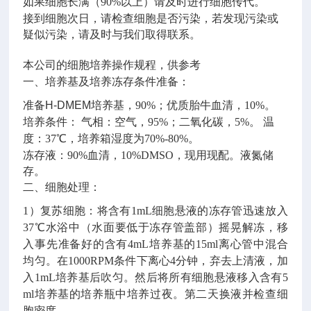
如果细胞长满（
90%
以上）请及时进行细胞传代。
接到细胞次日，请检查细胞是否污染，若发现污染或
疑似污染，请及时与我们取得联系。
本公司的细胞培养操作规程，供参考
一、培养基及培养冻存条件准备：
准备
H-DMEM
培养基，
90%
；优质胎牛血清，
10%
。
培养条件：
气相：空气，
95%
；二氧化碳，
5%
。
温
度：
37
℃，培养箱湿度为
70%-80%
。
冻存液：
90%
血清，
10%DMSO
，现用现配。液氮储
存。
二、
细胞处理：
1）复苏细胞：
将含有
1mL
细胞悬液的冻存管迅速放入
37
℃水浴中（水面要低于冻存管盖部）摇晃解冻，移
入事先准备好的含有
4mL
培养基的
15ml
离心管中混合
均匀。在
1000RPM
条件下离心
4
分钟，弃去上清液，加
入
1mL
培养基后吹匀。然后将所有细胞悬液移入含有
5
ml
培养基的培养瓶中培养过夜。第二天换液并检查细
胞密度。