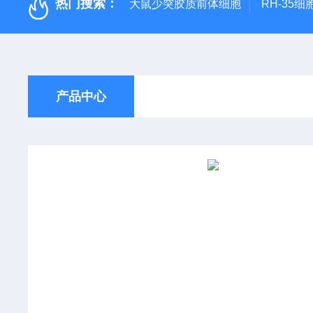
热门搜索：
大鼠少突胶质前体细胞
RH-35细
产品中心