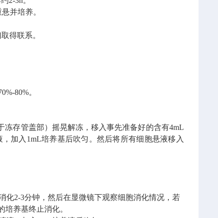
养约
2-3h
。
重悬并培养。
们取得联系。
70%-80%
。
于冻存管盖部）摇晃解冻，移入事先准备好的含有
4mL
液，加入
1mL
培养基后吹匀。然后将所有细胞悬液移入
消化
2-3
分钟，然后在显微镜下观察细胞消化情况，若
的培养基终止消化。