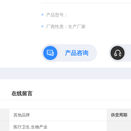
污染：支原体、细菌、酵母和真菌检测为阴性
规格：T25瓶或者1mL冻存管包装
产品型号：
厂商性质：生产厂家
产品咨询
在线留言
其他品牌
供货周期
医疗卫生,生物产业