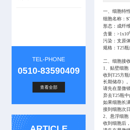
一、细胞特
细胞名称：
形态：成纤
含量：
>1x10
污染：支原
规格：
T25
瓶
TEL-PHONE
二、细胞接
1
、贴壁细胞
0510-83590409
收到
T25
方瓶
长期储存）
查看全部
请先在显微
弃去
T25
瓶中
如果细胞长
接到细胞次
2
、悬浮细胞
收到细胞后
ARTICLE