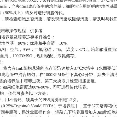
镜下确认细胞生长状态，去掉封口膜并将
15ml
离心管置于
37
℃培
5min
，弃去
15ml
离心管中的培养基，细胞沉淀用新鲜的*培养基
满（
90%
以上）请及时进行细胞传代。
日，请检查细胞是否污染，若发现污染或疑似污染，请及时与我
胞培养操作规程，供参考
胞
培养基及培养冻存条件准备：
M
培养基，
90%
；优质胎牛血清，
10%
。
气相：空气，
95%
；二氧化碳，
5%
。
温度：
37
℃，培养箱湿度为
%
血清，
10%DMSO
，现用现配。液氮储存。
理：
：
将含有
1mL
细胞悬液的冻存管迅速放入
37
℃水浴中（水面要低
l
离心管中混合均匀。在
1000RPM
条件下离心
4
分钟，弃去上清
基的培养瓶中培养过夜。第二天换液并检查细胞密度。
：
如果细胞密度达
80%-90%
，即可进行传代培养。
胞，传代可参考以下方法：
清，用不含钙、镁离子的
PBS
润洗细胞
1-2
次。
（
0.25%Trypsin-0.53mM EDTA
）于培养瓶中，置于
37
℃培养箱中
变圆并脱落，迅速拿回操作台，轻敲几下培养瓶后加入
3ml
此细胞