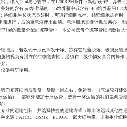
吸出，移入
15ml
离心管中，在
1200RPM
条件下离心
5
分钟，弃去上
准备好的含有
5ml
培养基的
T-25
培养瓶中或含有
14ml
培养基的
T-75
：待细胞生长状态良好时，可进行细胞冻存。贴壁细胞冻存时
步骤进行，后的重悬液使用血清。悬浮细胞直接计数后离心，用
按每
1ml
的数量分配到冻存管中。本公司按每个冻存管细胞数目大
管细胞后，若发现干冰已挥发干净、冻存管瓶盖脱落、破损及细
细胞均视为有潜在的生物危害性，必须在二级生物安全台内操作
丢弃。
：仅供科研使用。
：我们复苏细胞后发货，货期一周左右，免运费。（气温较好建
冰运输）：需额外增加干冰运费，选择干冰运输的我们发两管
货）
取专业的运输包装，并选择快捷的运输方式（顺丰速运或其他空
种来源：ATCC、DSMZ、ECACC、武大细胞库、上海生化