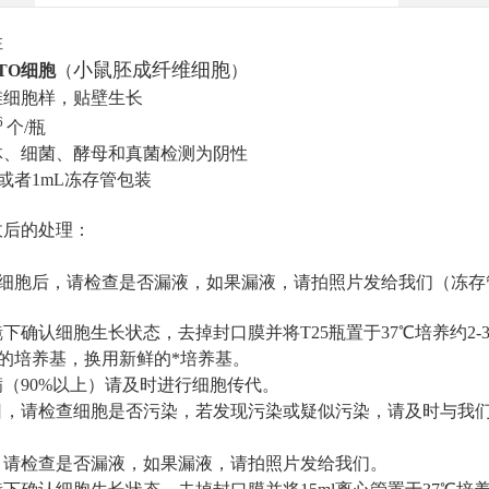
性
小鼠胚成纤维
细胞
STO细胞
（
）
维细胞样，贴壁生长
6
个
/
瓶
体、细菌、酵母和真菌检测为阴性
或者
1mL
冻存管包装
收后的处理：
细胞后，请检查是否漏液，如果漏液，请拍照片发给我们（冻存
。
镜下确认细胞生长状态，去掉封口膜并将
T25
瓶置于
37
℃培养约
2-
的培养基，换用新鲜的*培养基。
满（
90%
以上）请及时进行细胞传代。
日，请检查细胞是否污染，若发现污染或疑似污染，请及时与我
，请检查是否漏液，如果漏液，请拍照片发给我们。