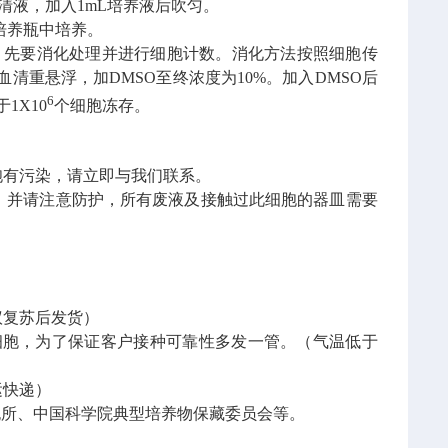
清液，加入
1mL
培养液后吹匀。
培养瓶中培养。
，先要消化处理并进行细胞计数。消化方法按照细胞传
血清重悬浮，加
DMSO
至终浓度为
10%
。加入
DMSO
后
6
于
1X10
个细胞冻存。
胞有污染，请立即与我们联系。
，并请注意防护，所有废液及接触过此细胞的器皿需要
议复苏后发货）
细胞，为了保证客户接种可靠性多发一管。（气温低于
运快递）
细胞所、中国科学院典型培养物保藏委员会等。