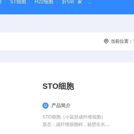
胞
ST细胞
H22细胞
肝S9厂家
小鼠胎盘滋养层细
当前位置：
STO细胞
产品简介
STO细胞（小鼠胚成纤维细胞）
形态：成纤维细胞样，贴壁生长
含量：>1x106 个/瓶