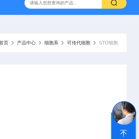
胞
RBL-2H3细胞
小鼠外周血单个核细胞
小鼠脊髓星形
首页
产品中心
细胞系
可传代细胞
STO细胞