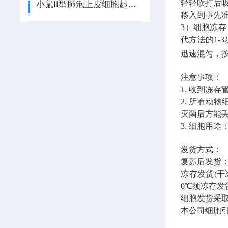
轻轻吹打后
小鼠II型肺泡上皮细胞起稳定肺泡内压的作用
移入到事先
3
）细胞冻存
代方法的
1-3
迅速混匀，
注意事项：
收到冻存
1.
2.
所有动物
灭菌后方能
3.
细胞用途
发货方式：
复苏后发货
冻存发货
(
干
0
℃须冻存发
细胞发货采
本公司细胞引