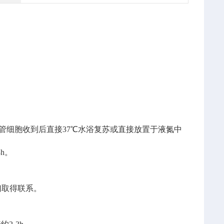
管细胞收到后直接
37
℃水浴复苏或直接放置于液氮中
3h
。
们取得联系。