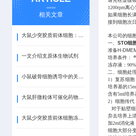
请先在显微
1200rpm
离心
相关文章
如果细胞长
接到细胞次
大鼠少突胶质前体细胞：神经髓鞘形成的关键角色
本公司的细
一、
STO细
准备
H-DME
一文介绍支原体生物试剂
培养条件：
冻存液：
90
二、细胞处
小鼠破骨细胞诱导中的关键因素及其影响分析
1）复苏细胞
培养基的
15m
含有
5ml
培养
大鼠肝微粒体可催化药物的氧化过程
2）细胞传代
对于贴壁细
弃去培养上
大鼠少突胶质前体细胞冻存需要注意哪些事项？
加
2ml
消化液
细胞大部分