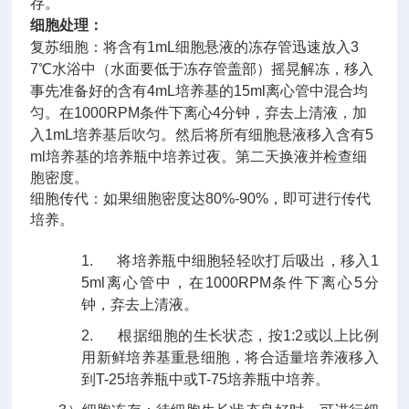
存。
细胞处理：
复苏细胞：
将含有
1mL
细胞悬液的冻存管迅速放入
3
7
℃水浴中（水面要低于冻存管盖部）摇晃解冻，移入
事先准备好的含有
4mL
培养基的
15ml
离心管中混合均
匀。在
1000RPM
条件下离心
4
分钟，弃去上清液，加
入
1mL
培养基后吹匀。然后将所有细胞悬液移入含有
5
ml
培养基的培养瓶中培养过夜。第二天换液并检查细
胞密度。
细胞传代：
如果细胞密度达
80%-90%
，即可进行传代
培养。
1.
将培养瓶中细胞轻轻吹打后吸出，移入
1
5ml
离心管中，在
1000RPM
条件下离心
5
分
钟，弃去上清液。
2.
根据细胞的生长状态，按
1:2
或以上比例
用新鲜培养基重悬细胞，将合适量培养液移入
到
T-25
培养瓶中或
T-75
培养瓶中培养。