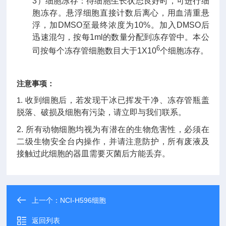
3
）细胞冻存：待细胞生长状态良好时，可进行细
胞冻存。悬浮细胞直接计数后离心，用血清重悬
浮，加
DMSO
至最终浓度为
10%
。加入
DMSO
后
迅速混匀，按每
1ml
的数量分配到冻存管中。本公
6
司按每个冻存管细胞数目大于
1X10
个细胞冻存。
注意事项：
收到细胞后，若发现干冰已挥发干净、冻存管瓶盖
1.
脱落、破损及细胞有污染，请立即与我们联系。
2.
所有动物细胞均视为有潜在的生物危害性，必须在
二级生物安全台内操作，并请注意防护，所有废液及
接触过此细胞的器皿需要灭菌后方能丢弃。
上一个：
NCI-H596细胞
返回列表