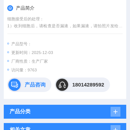
产品简介
细胞接受后的处理：
1）收到细胞后，请检查是否漏液，如果漏液，请拍照片发给我
们。
2）请先在显微镜下确认细胞生长状态，去掉封口膜并将15ml离
产品型号：
心管置于37℃培养约2-3h。
更新时间：2025-12-03
3）离心弃去15ml离心管中的培养基，细胞沉淀用新鲜的*培养基
重悬并培养。
厂商性质：生产厂家
4）如果细胞长满（90%以上）请及时进行细胞传代。
访问量：9763
5）接到细胞次日，请检查细胞是否污染，若发现污染或疑似污
染，请及时与我们取得联系。
产品咨询
18014289592
产品分类
相关文章