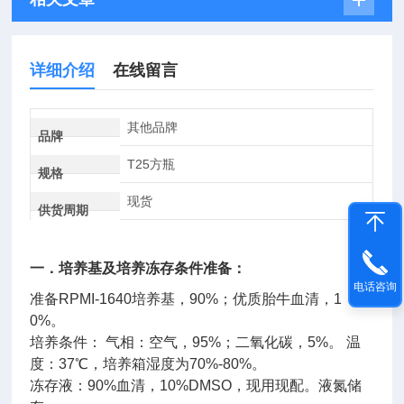
详细介绍
在线留言
其他品牌
品牌
T25方瓶
规格
现货
供货周期
一．培养基及培养冻存条件准备：
电话咨询
准备
RPMI-1640
培养基，
90%
；优质胎牛血清，
1
0%
。
培养条件：
气相：空气，
95%
；二氧化碳，
5%
。
温
度：
37
℃，培养箱湿度为
70%-80%
。
冻存液：
90%
血清，
10%DMSO
，现用现配。液氮储