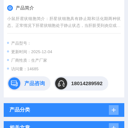
产品简介
小鼠肝星状细胞简介：肝星状细胞具有静止期和活化期两种状
态。正常情况下肝星状细胞处于静止状态，当肝脏受到炎症或机
械刺激等损伤时，肝星状细胞被激活，其表型由静止型转变为激
活型。肝星状细胞是细胞外基质的主要来源，静止期肝星状细胞
产品型号：
激活并转化为肌成纤维细胞样细胞，各种致纤维化因素均把肝星
更新时间：2025-12-04
状细胞作为终靶细胞。肝星状细胞参与了肝脏的纤维化、炎症产
生和免疫紊乱等大多数病理生理过程。
厂商性质：生产厂家
访问量：14685
产品咨询
18014289592
产品分类
相关文章