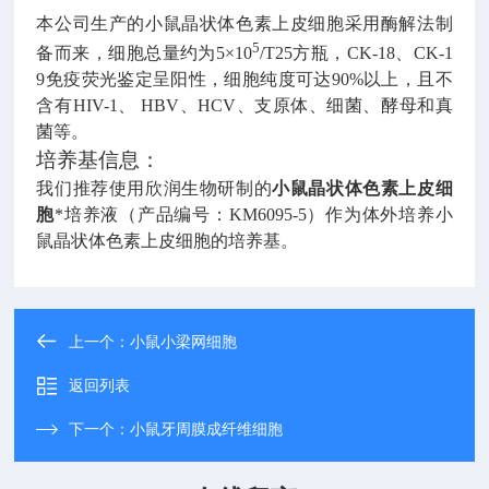
本公司生产的
小鼠晶状体色素上皮细胞
采用酶解法制
5
备而来，细胞总量约为
5
×
10
/T25
方瓶，
CK-18
、
CK-1
9
免疫荧光鉴定呈阳性，细胞纯度可达
90%
以上，且不
含有
HIV-1
、
HBV
、
HCV
、支原体、细菌、酵母和真
菌等。
培养基信息：
我们推荐使用欣润生物研制的
小鼠晶状体色素上皮细
胞
*培养液（产品编号：
KM6095-5
）作为体外培养小
鼠
晶状体色素上皮细胞
的培养基。
上一个：
小鼠小梁网细胞
返回列表
下一个：
小鼠牙周膜成纤维细胞