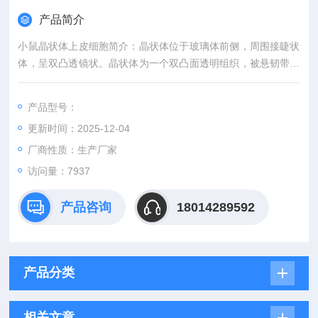
产品简介
小鼠晶状体上皮细胞简介：晶状体位于玻璃体前侧，周围接睫状
体，呈双凸透镜状。晶状体为一个双凸面透明组织，被悬韧带固
定悬挂在虹膜之后玻璃体之前。晶体是眼球屈光系统的重要组成
部分，也是具有调节能力的屈光间质，其调节能力随着年龄的增
产品型号：
长而逐渐降低，形成老视现象。晶状体由晶体囊、晶体上皮、晶
更新时间：2025-12-04
体纤维和悬韧带组成。
厂商性质：生产厂家
访问量：7937
产品咨询
18014289592
产品分类
相关文章