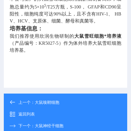
5
胞总量约为
5
×
10
/T25
方瓶，
S-100
，
GFAP
和
CD90
呈
阳性，细胞纯度可达
90%
以上，且不含有
HIV-1
、
HB
V
、
HCV
、支原体、细菌、酵母和真菌等。
培养基信息：
我们推荐使用欣润生物研制的
大鼠雪旺细胞*培养液
（产品编号：
KR5027-5
）作为体外培养
大鼠雪旺细胞
培养基。
上一个：
大鼠嗅鞘细胞
返回列表
下一个：
大鼠神经干细胞