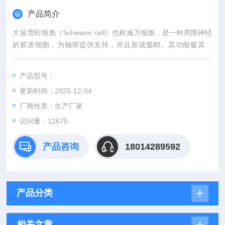
产品简介
大鼠雪旺细胞（Schwann cell）也称施万细胞，是一种周围神经
的胶质细胞，为轴突提供支持，并且形成髓鞘。其功能极其活
跃，可分泌多种活性物质（如神经营养因子、细胞外基质及粘附
因子等），其分泌的物质对维持神经纤维的存活、生长及再生具
产品型号：
有重要意义。
更新时间：2025-12-04
厂商性质：生产厂家
访问量：12675
产品咨询
18014289592
产品分类
相关文章